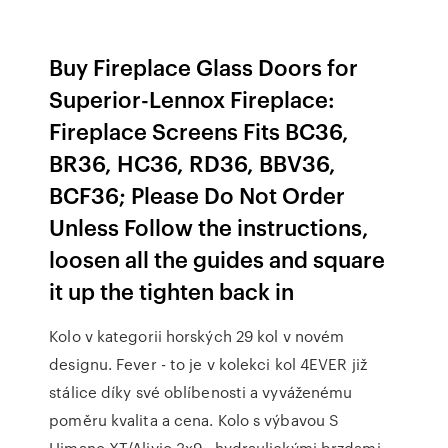
Buy Fireplace Glass Doors for
Superior-Lennox Fireplace:
Fireplace Screens Fits BC36,
BR36, HC36, RD36, BBV36,
BCF36; Please Do Not Order
Unless Follow the instructions,
loosen all the guides and square
it up the tighten back in
Kolo v kategorii horských 29 kol v novém
designu. Fever - to je v kolekci kol 4EVER již
stálice díky své oblíbenosti a vyváženému
poměru kvalita a cena. Kolo s výbavou S
Himano XT/Alivio 3x9 , hydraulickými brzdami