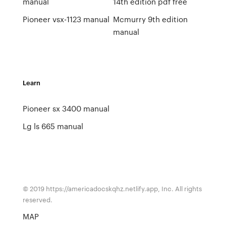
manual
14th edition pdf free
Pioneer vsx-1123 manual
Mcmurry 9th edition
manual
Learn
Pioneer sx 3400 manual
Lg ls 665 manual
© 2019 https://americadocskqhz.netlify.app, Inc. All rights
reserved.
MAP