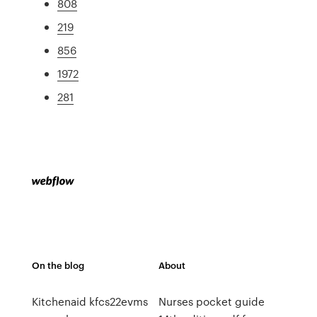
808
219
856
1972
281
On the blog
About
Kitchenaid kfcs22evms
Nurses pocket guide