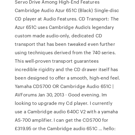
Servo Drive Among High-End Features
Cambridge Audio Azur 651C (Black) Single-disc
CD player at Audio Features. CD Transport: The
Azur 651C uses Cambridge Audio's legendary
custom made audio-only, dedicated CD
transport that has been tweaked even further
using techniques derived from the 740 series.
This well-proven transport guarantees
incredible rigidity and the CD drawer itself has
been designed to offer a smooth, high-end feel.
Yamaha CDS700 OR Cambridge Audio 651C |
AVForums Jan 30, 2013 · Good evening. Im
looking to upgrade my Cd player. I currently
use a Cambridge audio 640C V2 with a yamaha
AS-700 amplifier. I can get the CDS700 for
£319.95 or the Cambridge audio 651C … hello: