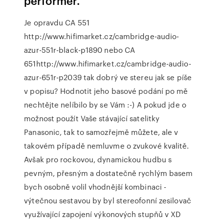
performer.
Je opravdu CA 551
http://www.hifimarket.cz/cambridge-audio-
azur-551r-black-p1890 nebo CA
651http://www.hifimarket.cz/cambridge-audio-
azur-651r-p2039 tak dobrý ve stereu jak se píše
v popisu? Hodnotit jeho basové podání po mě
nechtějte nelíbilo by se Vám :-) A pokud jde o
možnost použít Vaše stávající satelitky
Panasonic, tak to samozřejmě můžete, ale v
takovém případě nemluvme o zvukové kvalitě.
Avšak pro rockovou, dynamickou hudbu s
pevným, přesným a dostatečně rychlým basem
bych osobně volil vhodnější kombinaci -
výtečnou sestavou by byl stereofonní zesilovač
využívající zapojení výkonových stupňů v XD